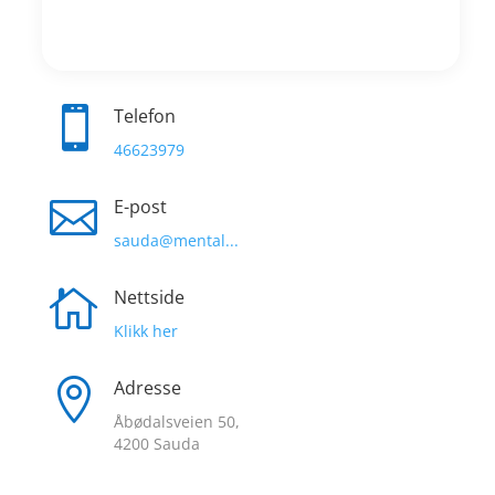

Telefon
46623979

E-post
sauda@mental...

Nettside
Klikk her

Adresse
Åbødalsveien 50,
4200 Sauda