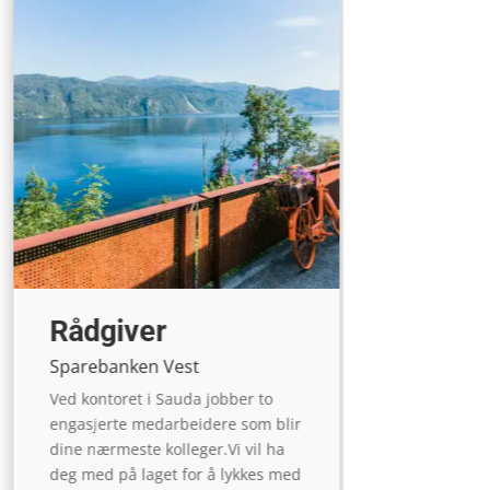
Rådgiver
Sparebanken Vest
Ved kontoret i Sauda jobber to
engasjerte medarbeidere som blir
dine nærmeste kolleger.Vi vil ha
deg med på laget for å lykkes med