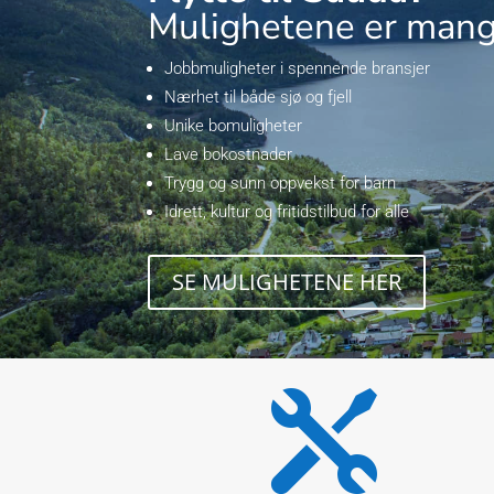
Mulighetene er man
Jobbmuligheter i spennende bransjer
Nærhet til både sjø og fjell
Unike bomuligheter
Lave bokostnader
Trygg og sunn oppvekst for barn
Idrett, kultur og fritidstilbud for alle
SE MULIGHETENE HER
