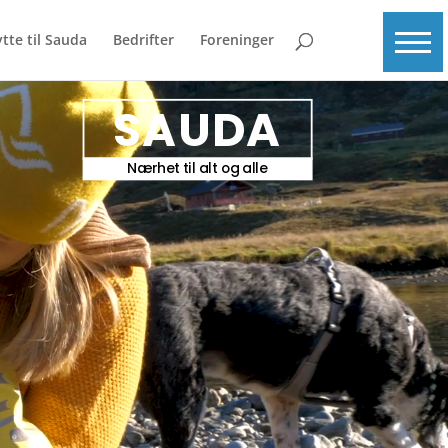
ytte til Sauda
Bedrifter
Foreninger
SAUDA
Nærhet til alt og alle