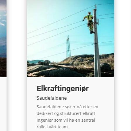
Elkraftingeniør
Saudefaldene
Saudefaldene søker nå etter en
dedikert og strukturert elkraft
ingeniør som vil ha en sentral
rolle i vårt team.