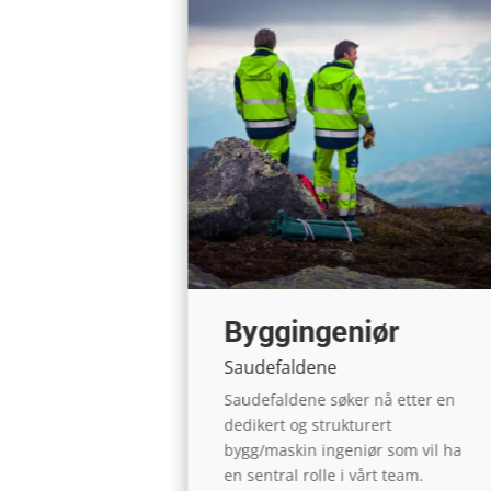
Byggingeniør
Saudefaldene
r to
Saudefaldene søker nå etter en
om blir
dedikert og strukturert
vil ha
bygg/maskin ingeniør som vil ha
kkes med
en sentral rolle i vårt team.