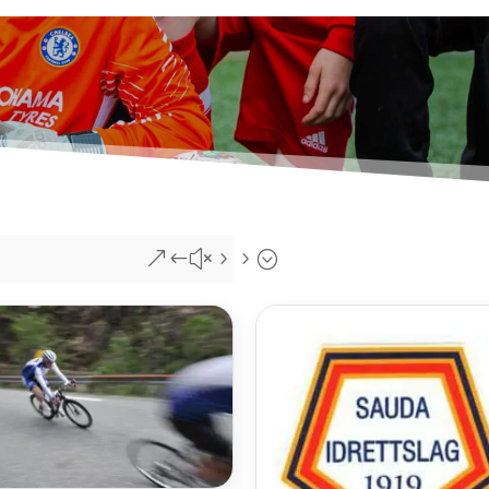
&#x55;