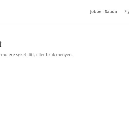
Jobbe i Sauda
Fl
t
rmulere søket ditt, eller bruk menyen.