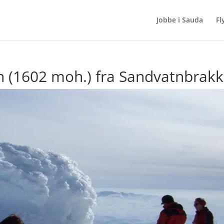
Jobbe i Sauda
Fl
en (1602 moh.) fra Sandvatnbrak